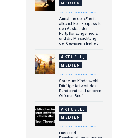
MEDIEN
26. SEPTEMBER 2021
Annahme der «Ehe für
alle» ist kein Freipass für
den Ausbau der
Fortpflanzungsmedizin
und die Missachtung
der Gewissensfreiheit
AKTUELL,
MEDIEN
24. SEPTEMBER 2021
Sorge um Kindeswohl:
Dürftige Antwort des
Bundesrats auf unseren
Offenen Brief
AKTUELL,
MEDIEN
23. SEPTEMBER 2021
Hass und
Beschimpfungen gegen