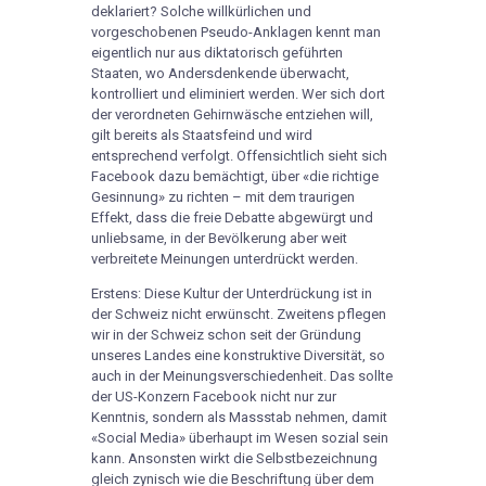
deklariert? Solche willkürlichen und
vorgeschobenen Pseudo-Anklagen kennt man
eigentlich nur aus diktatorisch geführten
Staaten, wo Andersdenkende überwacht,
kontrolliert und eliminiert werden. Wer sich dort
der verordneten Gehirnwäsche entziehen will,
gilt bereits als Staatsfeind und wird
entsprechend verfolgt. Offensichtlich sieht sich
Facebook dazu bemächtigt, über «die richtige
Gesinnung» zu richten – mit dem traurigen
Effekt, dass die freie Debatte abgewürgt und
unliebsame, in der Bevölkerung aber weit
verbreitete Meinungen unterdrückt werden.
Erstens: Diese Kultur der Unterdrückung ist in
der Schweiz nicht erwünscht. Zweitens pflegen
wir in der Schweiz schon seit der Gründung
unseres Landes eine konstruktive Diversität, so
auch in der Meinungsverschiedenheit. Das sollte
der US-Konzern Facebook nicht nur zur
Kenntnis, sondern als Massstab nehmen, damit
«Social Media» überhaupt im Wesen sozial sein
kann. Ansonsten wirkt die Selbstbezeichnung
gleich zynisch wie die Beschriftung über dem