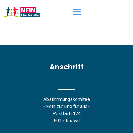
START
AKTUELL
DARUM GEHT ES
ÜBER UNS
Anschrift
DOWNLOADS
Abstimmungskomitee
«Nein zur Ehe für alle»
Postfach 124
6017 Ruswil