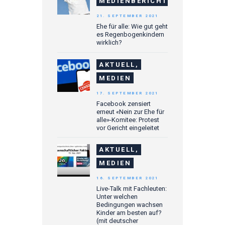
MEDIENBERICHTE
21. SEPTEMBER 2021
Ehe für alle: Wie gut geht
es Regenbogenkindern
wirklich?
AKTUELL,
MEDIEN
17. SEPTEMBER 2021
Facebook zensiert
erneut «Nein zur Ehe für
alle»-Komitee: Protest
vor Gericht eingeleitet
AKTUELL,
MEDIEN
16. SEPTEMBER 2021
Live-Talk mit Fachleuten:
Unter welchen
Bedingungen wachsen
Kinder am besten auf?
(mit deutscher