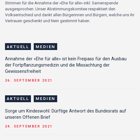
um
Stimmen für die Annahme der «Ehe für alle» inkl. Samenspende
wi
ausgesprochen. Unser Abstimmungskomitee respektiert den
An
Volksentscheid und dankt allen Bürgerinnen und Bürgern, welche uns ihr
un
Vertrauen geschenkt und Nein gestimmt haben.
St
AKTUELL
MEDIEN
Annahme der «Ehe für alle» ist kein Freipass für den Ausbau
der Fortpflanzungsmedizin und die Missachtung der
Gewissensfreiheit
26. SEPTEMBER 2021
AKTUELL
MEDIEN
Sorge um Kindeswohl: Dürftige Antwort des Bundesrats auf
unseren Offenen Brief
24. SEPTEMBER 2021