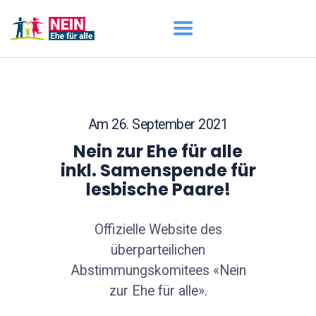
START
AKTUELL
DARUM GEHT ES
Am 26. September 2021
ÜBER UNS
Nein zur Ehe für alle
DOWNLOADS
inkl. Samenspende für
lesbische Paare!
Offizielle Website des
überparteilichen
Abstimmungskomitees «Nein
zur Ehe für alle».