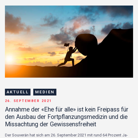
AKTUELL
MEDIEN
A
26. SEPTEMBER 2021
2
Annahme der «Ehe für alle» ist kein Freipass für
S
den Ausbau der Fortpflanzungsmedizin und die
B
Missachtung der Gewissensfreiheit
ein
Am
Bu
Der Souverän hat sich am 26. September 2021 mit rund 64 Prozent Ja-