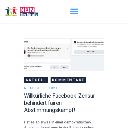
START
AKTUELL
DARUM GEHT ES
ÜBER UNS
DOWNLOADS
AKTUELL
KOMMENTARE
6. AUGUST 2021
Willkürliche Facebook-Zensur
behindert fairen
Abstimmungskampf!
Hat es so etwas in einer demokratischen
Auseinandersetzung in der Schweiz schon