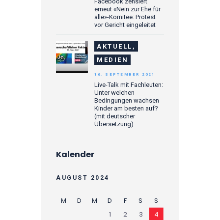
Facebook zensiert
erneut «Nein zur Ehe für
alle»-Komitee: Protest
vor Gericht eingeleitet
AKTUELL,
MEDIEN
16. SEPTEMBER 2021
Live-Talk mit Fachleuten:
Unter welchen
Bedingungen wachsen
Kinder am besten auf?
(mit deutscher
Übersetzung)
Kalender
AUGUST 2024
M
D
M
D
F
S
S
1
2
3
4