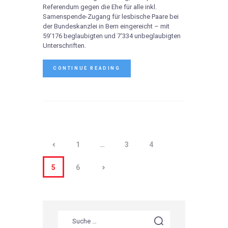
Referendum gegen die Ehe für alle inkl.
Samenspende-Zugang für lesbische Paare bei
der Bundeskanzlei in Bern eingereicht – mit
59‘176 beglaubigten und 7‘334 unbeglaubigten
Unterschriften.
CONTINUE READING
<
1
…
3
4
>
5
6