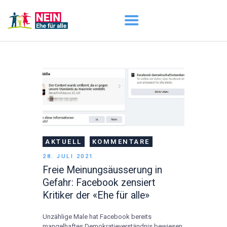
START
AKTUELL
DARUM GEHT ES
ÜBER UNS
DOWNLOADS
AKTUELL
KOMMENTARE
28. JULI 2021
Freie Meinungsäusserung in
Gefahr: Facebook zensiert
Kritiker der «Ehe für alle»
Unzählige Male hat Facebook bereits
mangelhaftes Demokratieverständnis bewiesen