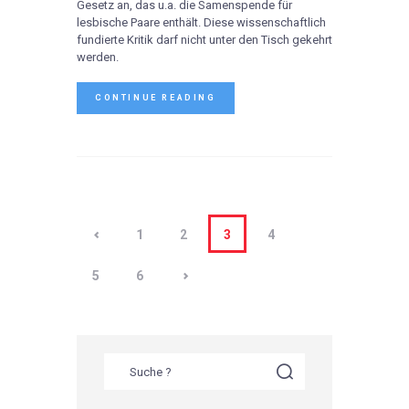
Gesetz an, das u.a. die Samenspende für
lesbische Paare enthält. Diese wissenschaftlich
fundierte Kritik darf nicht unter den Tisch gekehrt
werden.
CONTINUE READING
<
1
2
3
4
>
5
6