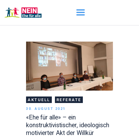
START
AKTUELL
DARUM GEHT ES
ÜBER UNS
DOWNLOADS
AKTUELL
REFERATE
30. AUGUST 2021
«Ehe für alle» – ein
konstruktivistischer, ideologisch
motivierter Akt der Willkür