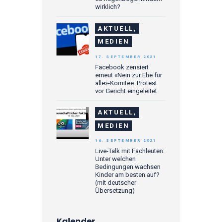
wirklich?
AKTUELL,
MEDIEN
17. SEPTEMBER 2021
Facebook zensiert
erneut «Nein zur Ehe für
alle»-Komitee: Protest
vor Gericht eingeleitet
AKTUELL,
MEDIEN
16. SEPTEMBER 2021
Live-Talk mit Fachleuten:
Unter welchen
Bedingungen wachsen
Kinder am besten auf?
(mit deutscher
Übersetzung)
Kalender