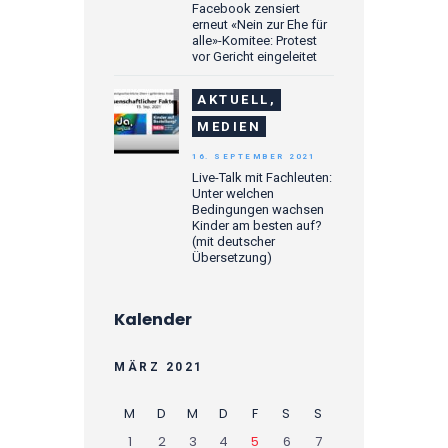
Facebook zensiert
erneut «Nein zur Ehe für
alle»-Komitee: Protest
vor Gericht eingeleitet
AKTUELL,
MEDIEN
16. SEPTEMBER 2021
Live-Talk mit Fachleuten:
Unter welchen
Bedingungen wachsen
Kinder am besten auf?
(mit deutscher
Übersetzung)
Kalender
MÄRZ 2021
M
D
M
D
F
S
S
1
2
3
4
5
6
7