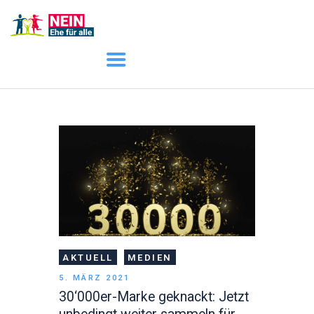
START
AKTUELL
DARUM GEHT ES
ÜBER UNS
DOWNLOADS
AKTUELL
MEDIEN
5. MÄRZ 2021
30‘000er-Marke geknackt: Jetzt