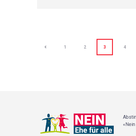
<
1
2
3
4
Absti
«Nein 