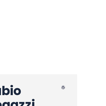
abio
egazzi