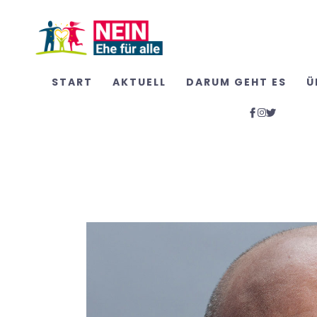
START
AKTUELL
DARUM GEHT ES
Ü