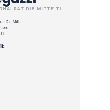
ONALRAT DIE MITTE TI
rat Die Mitte
itore
 TI
l: