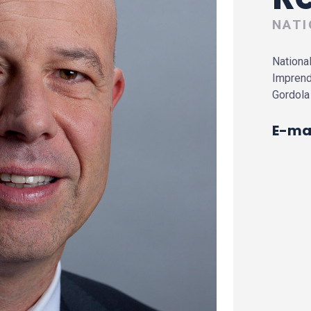
NATI
National
Imprend
Gordola
E-mai