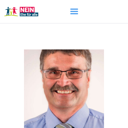
START
AKTUELL
DARUM GEHT ES
ÜBER UNS
DOWNLOADS