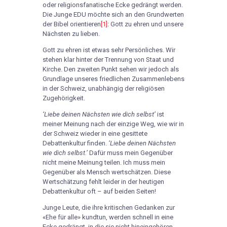
oder religionsfanatische Ecke gedrängt werden.
Die Junge EDU möchte sich an den Grundwerten
der Bibel orientieren
[1]
: Gott zu ehren und unsere
Nächsten zu lieben.
Gott zu ehren ist etwas sehr Persönliches. Wir
stehen klar hinter der Trennung von Staat und
Kirche. Den zweiten Punkt sehen wir jedoch als
Grundlage unseres friedlichen Zusammenlebens
in der Schweiz, unabhängig der religiösen
Zugehörigkeit.
‘Liebe deinen Nächsten wie dich selbst’
ist
meiner Meinung nach der einzige Weg, wie wir in
der Schweiz wieder in eine gesittete
Debattenkultur finden.
‘Liebe deinen Nächsten
wie dich selbst.’
Dafür muss mein Gegenüber
nicht meine Meinung teilen. Ich muss mein
Gegenüber als Mensch wertschätzen. Diese
Wertschätzung fehlt leider in der heutigen
Debattenkultur oft – auf beiden Seiten!
Junge Leute, die ihre kritischen Gedanken zur
«Ehe für alle» kundtun, werden schnell in eine
Ecke gedrängt, in die sie nicht hineingehören.