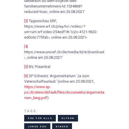
laederach-zu-dem-boykott-des-
familienunternehmens-ld.1534868?
reduced=true›, online am 26.08.2021′
[3]
Tagesschau SRF,
https://www.srf.ch/play/tv/-/video/-?
urn=urn:srf:video:254edf18-1c2c-4121-9632-
ed0c6c775fab‹, online am 26.08.2021›
[4]
https://www.unicef.ch/de/media/624/download
›, online am 26.08.2021′
[5]
BV, Präambel
[6]
SP Schweiz: Argumentarium ‘Ja zum
Vaterschaftsurlaub’ (online am 25.08.2021,
https://www.sp-
ps.ch/sites/default/files/documents/argumenta
rium_lang.pdf
)
TAGS:
EHE FÜR ALLE
ELTERN
JUNGE EDU
KINDER