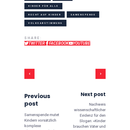
KINDER FÜR ALLE
RECHT AUF KINDER
SAMENSPENDE
VOLKSABSTIMMUNG
SHARE:
TWITTER
FACEBOOK
YOUTUBE
Beitrags-Navigation
Next post
Previous
post
Nachweis
wissenschaftlicher
Samenspende mutet
Evidenz für den
Kindern vorsätzlich
Slogan: «Kinder
komplexe
brauchen Väter und