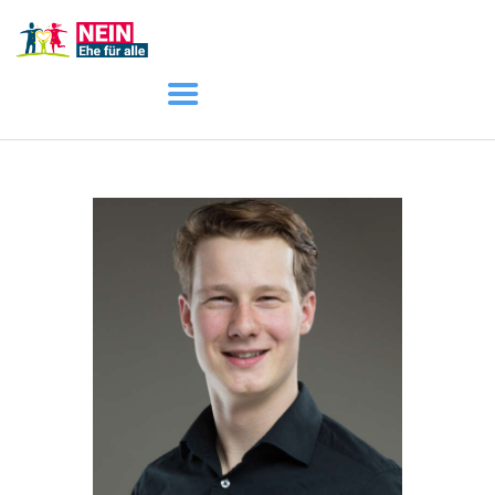
START
AKTUELL
DARUM GEHT ES
ÜBER UNS
DOWNLOADS