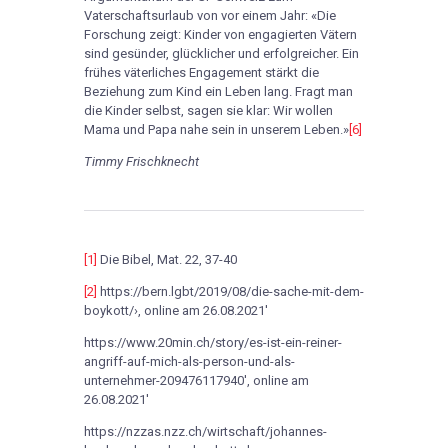
Vaterschaftsurlaub von vor einem Jahr: «Die
Forschung zeigt: Kinder von engagierten Vätern
sind gesünder, glücklicher und erfolgreicher. Ein
frühes väterliches Engagement stärkt die
Beziehung zum Kind ein Leben lang. Fragt man
die Kinder selbst, sagen sie klar: Wir wollen
Mama und Papa nahe sein in unserem Leben.»
[6]
Timmy Frischknecht
[1]
Die Bibel, Mat. 22, 37-40
[2]
https://bern.lgbt/2019/08/die-sache-mit-dem-
boykott/›, online am 26.08.2021′
https://www.20min.ch/story/es-ist-ein-reiner-
angriff-auf-mich-als-person-und-als-
unternehmer-209476117940′, online am
26.08.2021′
https://nzzas.nzz.ch/wirtschaft/johannes-