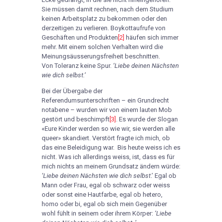
Sie müssen damit rechnen, nach dem Studium
keinen Arbeitsplatz zu bekommen oder den
derzeitigen zu verlieren. Boykottaufrufe von
Geschäften und Produkten
[2]
häufen sich immer
mehr. Mit einem solchen Verhalten wird die
Meinungsäusserungsfreiheit beschnitten.
Von Toleranz keine Spur.
‘Liebe deinen Nächsten
wie dich selbst.’
Bei der Übergabe der
Referendumsunterschriften – ein Grundrecht
notabene – wurden wir von einem lauten Mob
gestört und beschimpft
[3]
. Es wurde der Slogan
«Eure Kinder werden so wie wir, sie werden alle
queer» skandiert. Verstört fragte ich mich, ob
das eine Beleidigung war. Bis heute weiss ich es
nicht. Was ich allerdings weiss, ist, dass es für
mich nichts an meinem Grundsatz ändern würde:
‘Liebe deinen Nächsten wie dich selbst
.’ Egal ob
Mann oder Frau, egal ob schwarz oder weiss
oder sonst eine Hautfarbe, egal ob hetero,
homo oder bi, egal ob sich mein Gegenüber
wohl fühlt in seinem oder ihrem Körper:
‘Liebe