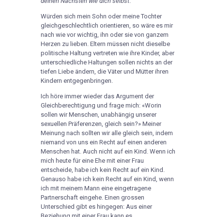
deinen Nächsten wie dich selbst
. ’
Würden sich mein Sohn oder meine Tochter
gleichgeschlechtlich orientieren, so wäre es mir
nach wie vor wichtig, ihn oder sie von ganzem
Herzen zu lieben. Eltern müssen nicht dieselbe
politische Haltung vertreten wie ihre Kinder, aber
unterschiedliche Haltungen sollen nichts an der
tiefen Liebe ändern, die Väter und Mütter ihren
Kindern entgegenbringen.
Ich höre immer wieder das Argument der
Gleichberechtigung und frage mich: «Worin
sollen wir Menschen, unabhängig unserer
sexuellen Präferenzen, gleich sein?» Meiner
Meinung nach sollten wir alle gleich sein, indem
niemand von uns ein Recht auf einen anderen
Menschen hat. Auch nicht auf ein Kind. Wenn ich
mich heute für eine Ehe mit einer Frau
entscheide, habe ich kein Recht auf ein Kind.
Genauso habe ich kein Recht auf ein Kind, wenn
ich mit meinem Mann eine eingetragene
Partnerschaft eingehe. Einen grossen
Unterschied gibt es hingegen: Aus einer
Beziehung mit einer Frau kann es