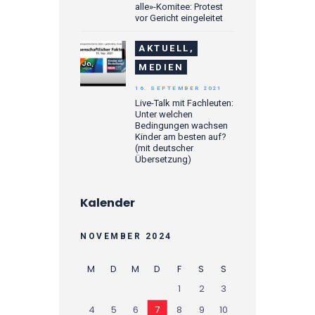
alle»-Komitee: Protest
vor Gericht eingeleitet
AKTUELL,
MEDIEN
16. SEPTEMBER 2021
Live-Talk mit Fachleuten:
Unter welchen
Bedingungen wachsen
Kinder am besten auf?
(mit deutscher
Übersetzung)
Kalender
NOVEMBER 2024
M
D
M
D
F
S
S
1
2
3
4
5
6
7
8
9
10