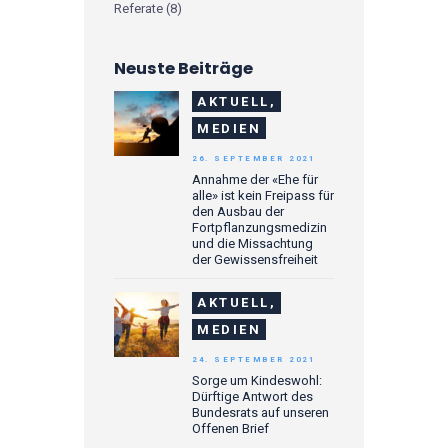
Referate
(8)
Neuste Beiträge
AKTUELL,
MEDIEN
26. SEPTEMBER 2021
Annahme der «Ehe für
alle» ist kein Freipass für
den Ausbau der
Fortpflanzungsmedizin
und die Missachtung
der Gewissensfreiheit
AKTUELL,
MEDIEN
24. SEPTEMBER 2021
Sorge um Kindeswohl:
Dürftige Antwort des
Bundesrats auf unseren
Offenen Brief