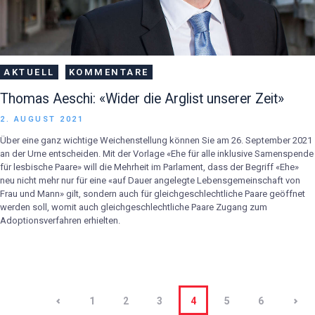
AKTUELL
KOMMENTARE
Thomas Aeschi: «Wider die Arglist unserer Zeit»
2. AUGUST 2021
Über eine ganz wichtige Weichenstellung können Sie am 26. September 2021
an der Urne entscheiden. Mit der Vorlage «Ehe für alle inklusive Samenspende
für lesbische Paare» will die Mehrheit im Parlament, dass der Begriff «Ehe»
neu nicht mehr nur für eine «auf Dauer angelegte Lebensgemeinschaft von
Frau und Mann» gilt, sondern auch für gleichgeschlechtliche Paare geöffnet
werden soll, womit auch gleichgeschlechtliche Paare Zugang zum
Adoptionsverfahren erhielten.
Beitragsnavigation
PAGE
1
PAGE
2
PAGE
3
PAGE
4
>
PAGE
5
PAGE
6