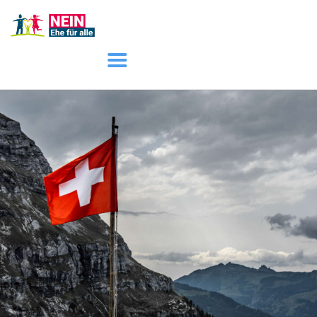
START
AKTUELL
DARUM GEHT ES
ÜBER UNS
DOWNLOADS