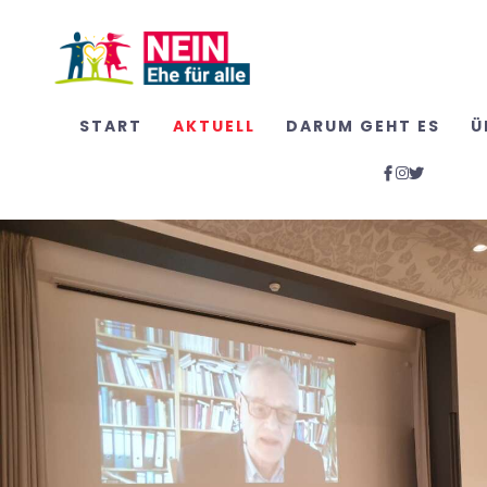
START
AKTUELL
DARUM GEHT ES
Ü