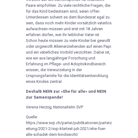
Paare empfohlen. Zu viele rechtliche Fragen, die
für das Kind bedeutsam sind, seien offen.
Unterdessen scheint es dem Bundesrat egal zu
sein, dass noch mehr Kinder vorsätzlich vaterlos
aufwachsen müssen und erst mit 18 Jahren
erfahren dürfen, wer ihr leiblicher Vater ist.
Schon heute müssen zu viele Kinder bei gewollt
oder ungewollt Alleinerziehenden auf einen Papi
und ein väterliches Vorbild verzichten. Dabei ist,
wie wir aus langjähriger Forschung und
Erfahrung im Pflege- und Adoptivkindbereich
wissen, die Verwurzelung in der
Ursprungsfamilie für die Identitätsentwicklung
eines Kindes zentral.
Deshalb NEIN zur «Ehe für alle» und NEIN
zur Samenspende!
Verena Herzog, Nationalrätin SVP
Quelle:
https://www.svp.ch/partei/publikationen/parteiz
eitung/2021-2/svp-klartext-juli-2021/ehe-fuer-
alle-schadet-dem-kindswohl/