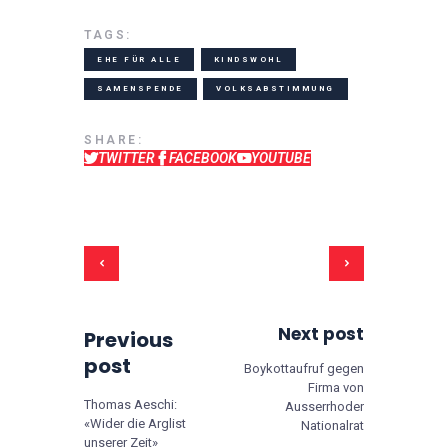
TAGS:
EHE FÜR ALLE
KINDSWOHL
SAMENSPENDE
VOLKSABSTIMMUNG
SHARE:
TWITTER
FACEBOOK
YOUTUBE
Next post
Previous
post
Boykottaufruf gegen
Firma von
Thomas Aeschi:
Ausserrhoder
«Wider die Arglist
Nationalrat
unserer Zeit»