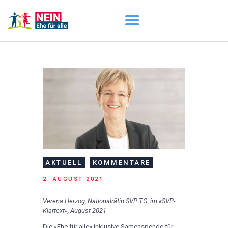
START
AKTUELL
DARUM GEHT ES
ÜBER UNS
DOWNLOADS
AKTUELL
KOMMENTARE
2. AUGUST 2021
Verena Herzog, Nationalrätin SVP TG, im «SVP-
Klartext», August 2021
Die «Ehe für alle» inklusive Samenspende für