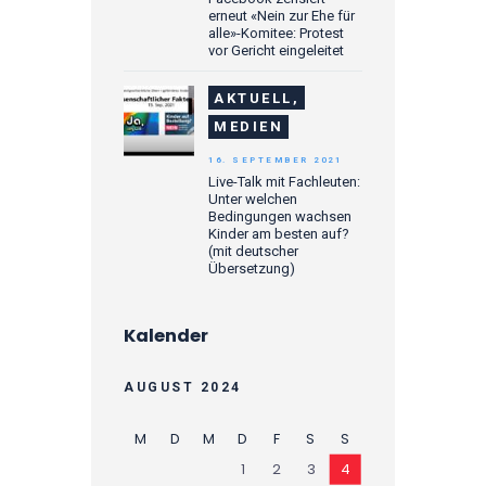
erneut «Nein zur Ehe für
alle»-Komitee: Protest
vor Gericht eingeleitet
AKTUELL,
MEDIEN
16. SEPTEMBER 2021
Live-Talk mit Fachleuten:
Unter welchen
Bedingungen wachsen
Kinder am besten auf?
(mit deutscher
Übersetzung)
Kalender
AUGUST 2024
M
D
M
D
F
S
S
1
2
3
4