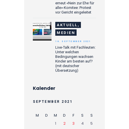
erneut «Nein zur Ehe für
alle»-Komitee: Protest
vor Gericht eingeleitet
AKTUELL,
MEDIEN
16. SEPTEMBER 2021
Live-Talk mit Fachleuten:
Unter welchen
Bedingungen wachsen
Kinder am besten auf?
(mit deutscher
Übersetzung)
Kalender
SEPTEMBER 2021
M
D
M
D
F
S
S
1
2
3
4
5