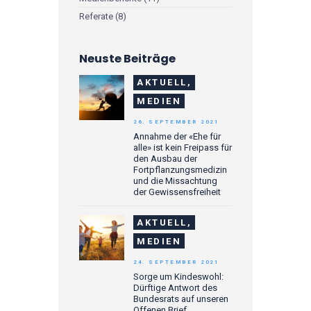
Referate
(8)
Neuste Beiträge
AKTUELL,
MEDIEN
26. SEPTEMBER 2021
Annahme der «Ehe für
alle» ist kein Freipass für
den Ausbau der
Fortpflanzungsmedizin
und die Missachtung
der Gewissensfreiheit
AKTUELL,
MEDIEN
24. SEPTEMBER 2021
Sorge um Kindeswohl:
Dürftige Antwort des
Bundesrats auf unseren
Offenen Brief