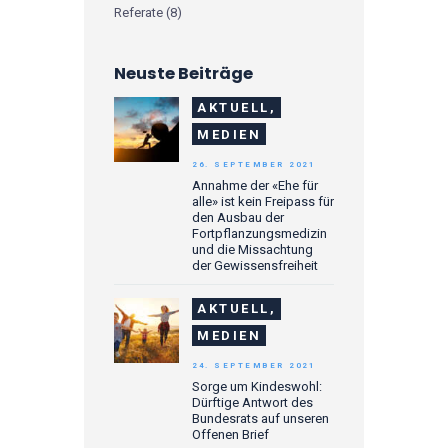
Referate
(8)
Neuste Beiträge
AKTUELL,
MEDIEN
26. SEPTEMBER 2021
Annahme der «Ehe für
alle» ist kein Freipass für
den Ausbau der
Fortpflanzungsmedizin
und die Missachtung
der Gewissensfreiheit
AKTUELL,
MEDIEN
24. SEPTEMBER 2021
Sorge um Kindeswohl:
Dürftige Antwort des
Bundesrats auf unseren
Offenen Brief