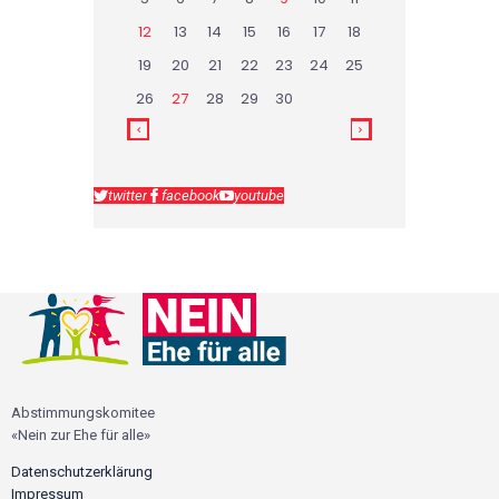
12
13
14
15
16
17
18
19
20
21
22
23
24
25
26
27
28
29
30
twitter
facebook
youtube
Abstimmungskomitee
«Nein zur Ehe für alle»
Datenschutzerklärung
Impressum