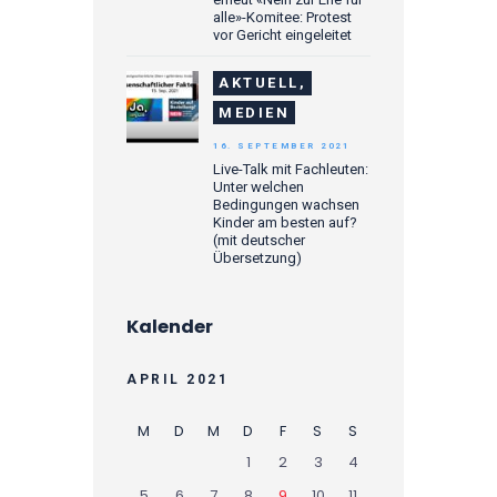
alle»-Komitee: Protest
vor Gericht eingeleitet
AKTUELL,
MEDIEN
16. SEPTEMBER 2021
Live-Talk mit Fachleuten:
Unter welchen
Bedingungen wachsen
Kinder am besten auf?
(mit deutscher
Übersetzung)
Kalender
APRIL 2021
M
D
M
D
F
S
S
1
2
3
4
5
6
7
8
9
10
11