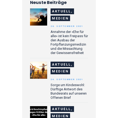
Neuste Beiträge
AKTUELL,
MEDIEN
26. SEPTEMBER 2021
Annahme der «Ehe für
alle» ist kein Freipass für
den Ausbau der
Fortpflanzungsmedizin
und die Missachtung
der Gewissensfreiheit
AKTUELL,
MEDIEN
24. SEPTEMBER 2021
Sorge um Kindeswohl:
Dürftige Antwort des
Bundesrats auf unseren
Offenen Brief
AKTUELL,
MEDIEN