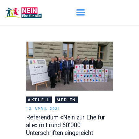
START
AKTUELL
DARUM GEHT ES
ÜBER UNS
DOWNLOADS
AKTUELL
MEDIEN
12. APRIL 2021
Referendum «Nein zur Ehe für
alle» mit rund 60’000
Unterschriften eingereicht