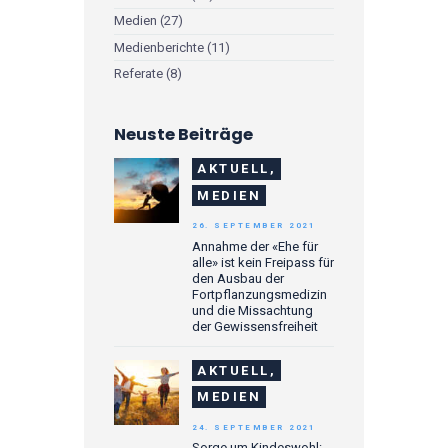
Medien
(27)
Medienberichte
(11)
Referate
(8)
Neuste Beiträge
AKTUELL,
MEDIEN
26. SEPTEMBER 2021
Annahme der «Ehe für
alle» ist kein Freipass für
den Ausbau der
Fortpflanzungsmedizin
und die Missachtung
der Gewissensfreiheit
AKTUELL,
MEDIEN
24. SEPTEMBER 2021
Sorge um Kindeswohl: