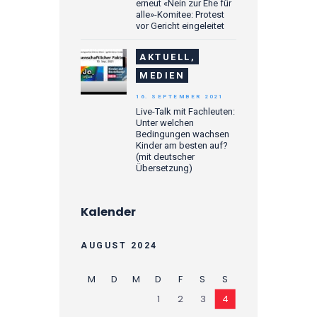
erneut «Nein zur Ehe für
alle»-Komitee: Protest
vor Gericht eingeleitet
AKTUELL,
MEDIEN
16. SEPTEMBER 2021
Live-Talk mit Fachleuten:
Unter welchen
Bedingungen wachsen
Kinder am besten auf?
(mit deutscher
Übersetzung)
Kalender
AUGUST 2024
M
D
M
D
F
S
S
1
2
3
4