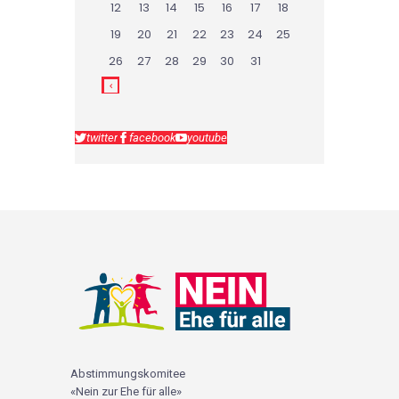
12
13
14
15
16
17
18
19
20
21
22
23
24
25
26
27
28
29
30
31
twitter
facebook
youtube
Abstimmungskomitee
«Nein zur Ehe für alle»