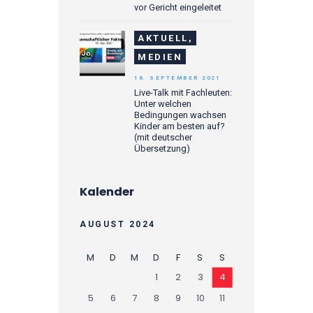
vor Gericht eingeleitet
AKTUELL,
MEDIEN
16. SEPTEMBER 2021
Live-Talk mit Fachleuten:
Unter welchen
Bedingungen wachsen
Kinder am besten auf?
(mit deutscher
Übersetzung)
Kalender
AUGUST 2024
M
D
M
D
F
S
S
1
2
3
4
5
6
7
8
9
10
11