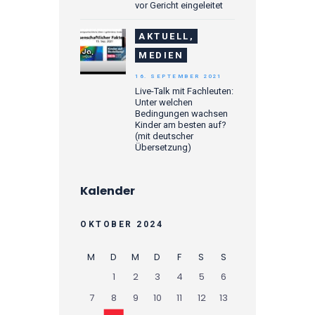
vor Gericht eingeleitet
AKTUELL,
MEDIEN
16. SEPTEMBER 2021
Live-Talk mit Fachleuten:
Unter welchen
Bedingungen wachsen
Kinder am besten auf?
(mit deutscher
Übersetzung)
Kalender
OKTOBER 2024
M
D
M
D
F
S
S
1
2
3
4
5
6
7
8
9
10
11
12
13