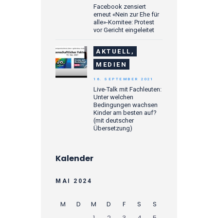
Facebook zensiert
erneut «Nein zur Ehe für
alle»-Komitee: Protest
vor Gericht eingeleitet
AKTUELL,
MEDIEN
16. SEPTEMBER 2021
Live-Talk mit Fachleuten:
Unter welchen
Bedingungen wachsen
Kinder am besten auf?
(mit deutscher
Übersetzung)
Kalender
MAI 2024
M
D
M
D
F
S
S
1
2
3
4
5