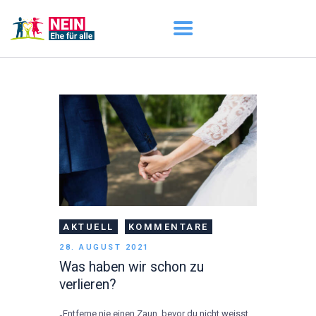
START
AKTUELL
DARUM GEHT ES
ÜBER UNS
DOWNLOADS
AKTUELL
KOMMENTARE
28. AUGUST 2021
Was haben wir schon zu
verlieren?
„Entferne nie einen Zaun, bevor du nicht weisst,