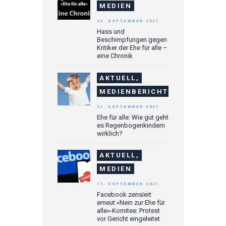
MEDIEN
23. SEPTEMBER 2021
Hass und
Beschimpfungen gegen
Kritiker der Ehe für alle –
eine Chronik
AKTUELL,
MEDIENBERICHTE
21. SEPTEMBER 2021
Ehe für alle: Wie gut geht
es Regenbogenkindern
wirklich?
AKTUELL,
MEDIEN
17. SEPTEMBER 2021
Facebook zensiert
erneut «Nein zur Ehe für
alle»-Komitee: Protest
vor Gericht eingeleitet