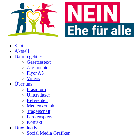
Start
Aktuell
Darum geht es
Gesetzestext
Argumente
Flyer A5
Videos
Über uns
Präsidium
Unterstützer
Referenten
Medienkontakt
Trägerschaft
Parolenspiegel
Kontakt
Downloads
Social Media-Grafiken