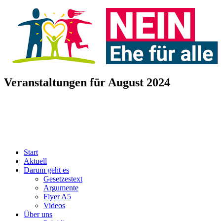
Veranstaltungen für August 2024
Start
Aktuell
Darum geht es
Gesetzestext
Argumente
Flyer A5
Videos
Über uns