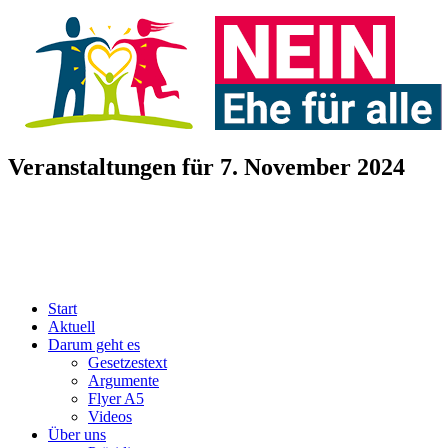
Veranstaltungen für 7. November 2024
Start
Aktuell
Darum geht es
Gesetzestext
Argumente
Flyer A5
Videos
Über uns