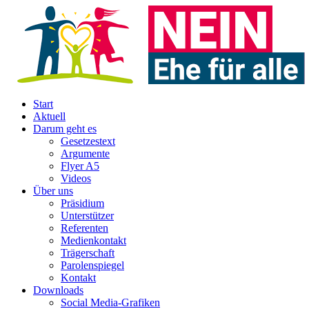
Start
Aktuell
Darum geht es
Gesetzestext
Argumente
Flyer A5
Videos
Über uns
Präsidium
Unterstützer
Referenten
Medienkontakt
Trägerschaft
Parolenspiegel
Kontakt
Downloads
Social Media-Grafiken