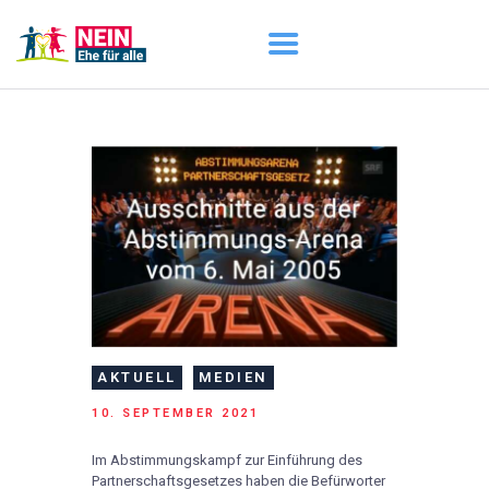
START
AKTUELL
DARUM GEHT ES
ÜBER UNS
DOWNLOADS
AKTUELL
MEDIEN
10. SEPTEMBER 2021
Im Abstimmungskampf zur Einführung des
Partnerschaftsgesetzes haben die Befürworter