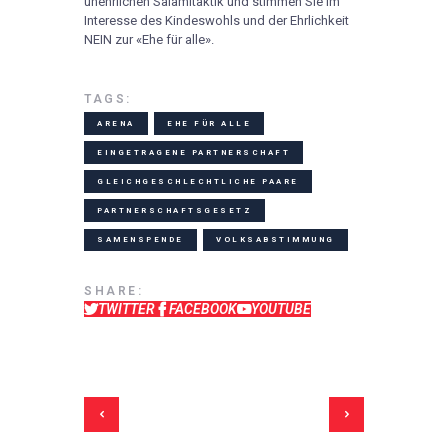
unehrlichen Salamitaktik und stimmen Sie im
Interesse des Kindeswohls und der Ehrlichkeit
NEIN zur «Ehe für alle».
TAGS:
ARENA
EHE FÜR ALLE
EINGETRAGENE PARTNERSCHAFT
GLEICHGESCHLECHTLICHE PAARE
PARTNERSCHAFTSGESETZ
SAMENSPENDE
VOLKSABSTIMMUNG
SHARE:
TWITTER
FACEBOOK
YOUTUBE