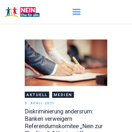
START
AKTUELL
DARUM GEHT ES
ÜBER UNS
DOWNLOADS
AKTUELL
MEDIEN
9. APRIL 2021
Diskriminierung andersrum:
Banken verweigern
Referendumskomitee „Nein zur