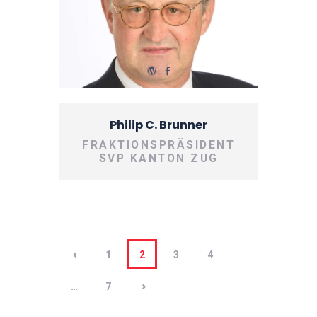
Philip C. Brunner
FRAKTIONSPRÄSIDENT
SVP KANTON ZUG
Beitragsnavigation
<
PAGE
1
PAGE
2
PAGE
3
PAGE
4
>
…
PAGE
7