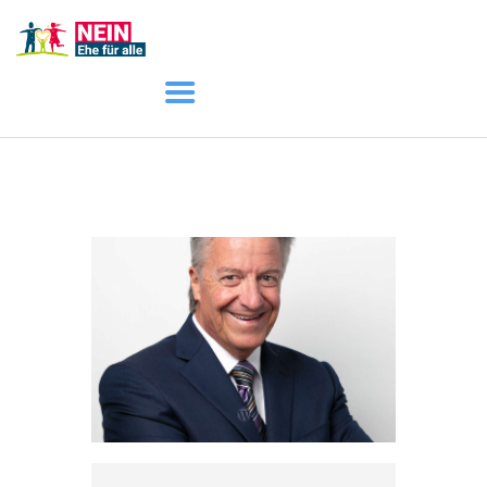
START
AKTUELL
DARUM GEHT ES
ÜBER UNS
DOWNLOADS