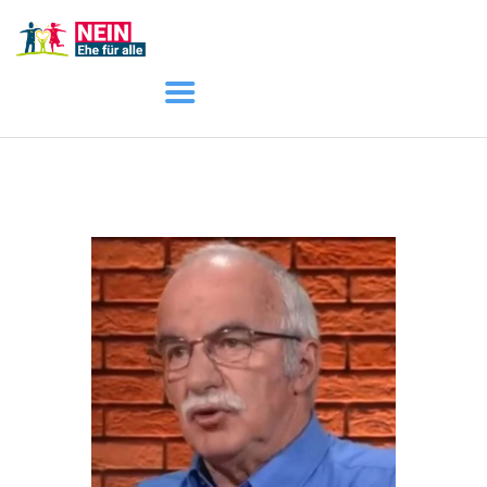
START
AKTUELL
DARUM GEHT ES
ÜBER UNS
DOWNLOADS