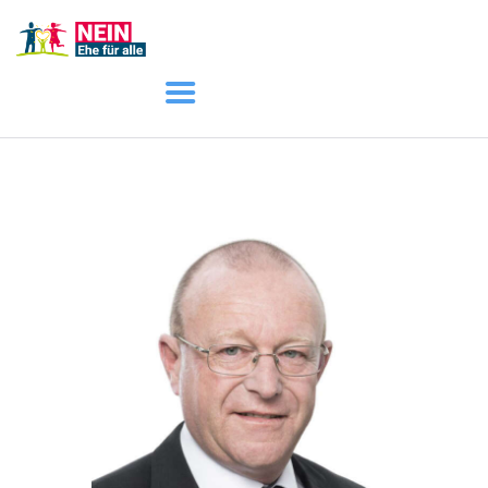
START
AKTUELL
DARUM GEHT ES
ÜBER UNS
DOWNLOADS