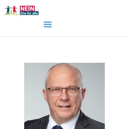
START
AKTUELL
DARUM GEHT ES
ÜBER UNS
DOWNLOADS