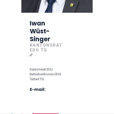
Iwan
Wüst-
Singer
KANTONSRAT
EDU TG
Kantonsrat EDU
Betriebsökonom BVS
Tuttwil TG
E-mail: