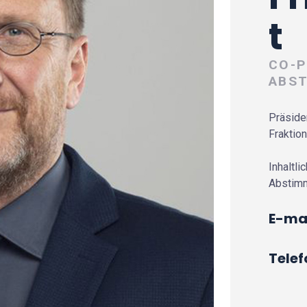
t
CO-P
ABS
Präside
Fraktio
Inhaltli
Abstim
E-mai
Telef