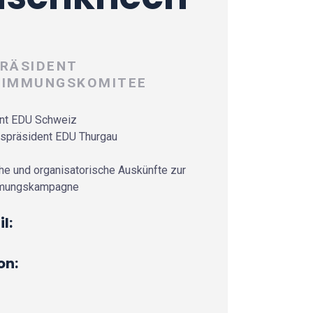
RÄSIDENT
TIMMUNGSKOMITEE
nt EDU Schweiz
nspräsident EDU Thurgau
che und organisatorische Auskünfte zur
mungskampagne
l:
on: