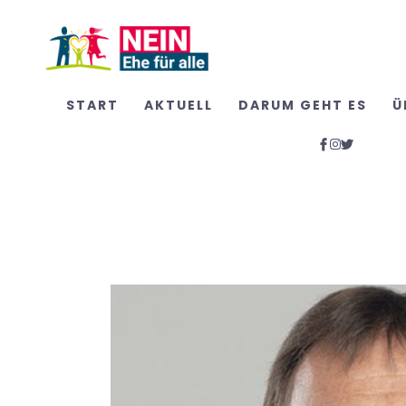
START
AKTUELL
DARUM GEHT ES
Ü