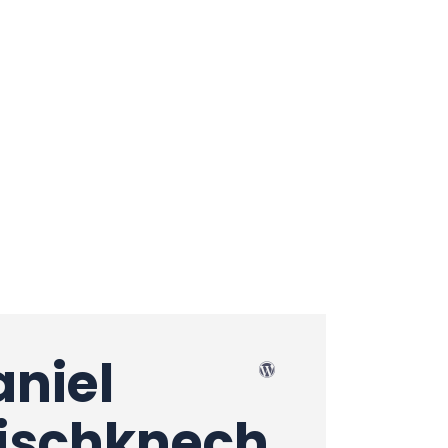
aniel
rischknech