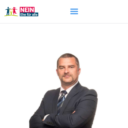
START
AKTUELL
DARUM GEHT ES
ÜBER UNS
DOWNLOADS