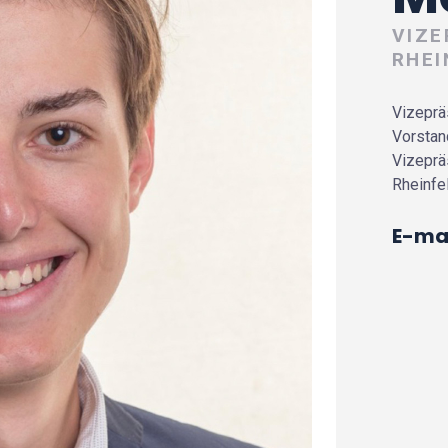
VIZE
RHEI
Vizeprä
Vorstan
Vizeprä
Rheinfe
E-mai