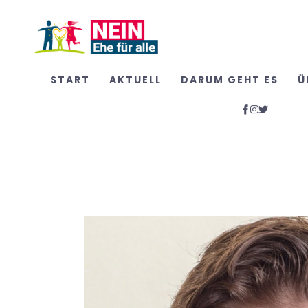
START
AKTUELL
DARUM GEHT ES
Ü