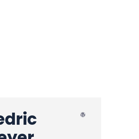
edric
eyer