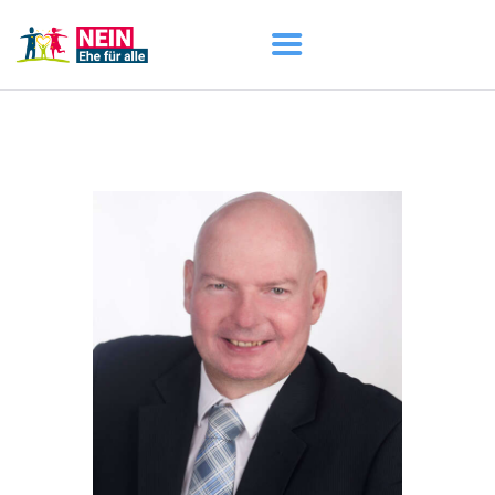
START
AKTUELL
DARUM GEHT ES
ÜBER UNS
DOWNLOADS