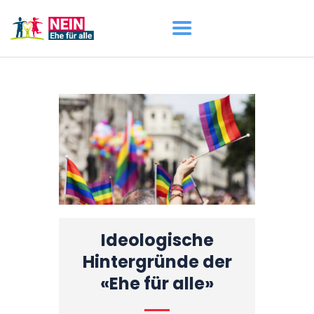
START
AKTUELL
DARUM GEHT ES
ÜBER UNS
DOWNLOADS
Ideologische
Hintergründe der
«Ehe für alle»