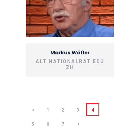
Markus Wäfler
ALT NATIONALRAT EDU
ZH
<
1
2
3
4
5
>
6
7