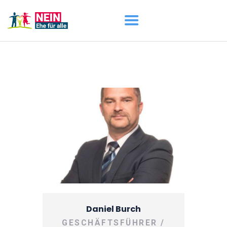
START
AKTUELL
DARUM GEHT ES
ÜBER UNS
DOWNLOADS
Daniel Burch
GESCHÄFTSFÜHRER /