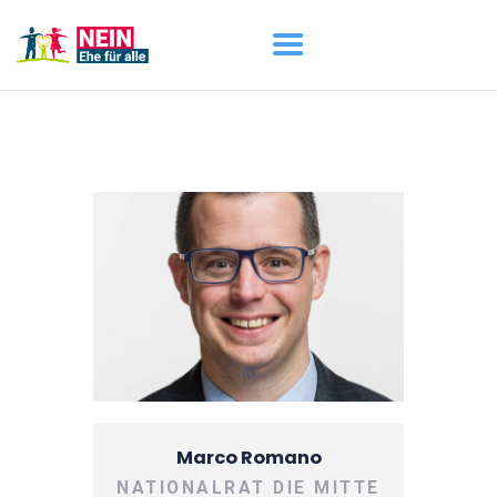
START
AKTUELL
DARUM GEHT ES
ÜBER UNS
DOWNLOADS
Marco Romano
NATIONALRAT DIE MITTE