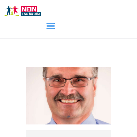
START
AKTUELL
DARUM GEHT ES
ÜBER UNS
DOWNLOADS