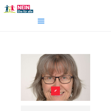
START
AKTUELL
DARUM GEHT ES
ÜBER UNS
DOWNLOADS