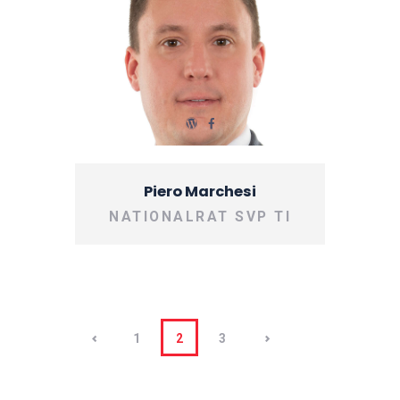
Piero Marchesi
NATIONALRAT SVP TI
Beitragsnavigation
<
PAGE
1
>
PAGE
2
PAGE
3