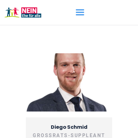
START
AKTUELL
DARUM GEHT ES
ÜBER UNS
DOWNLOADS
Diego Schmid
GROSSRATS-SUPPLEANT