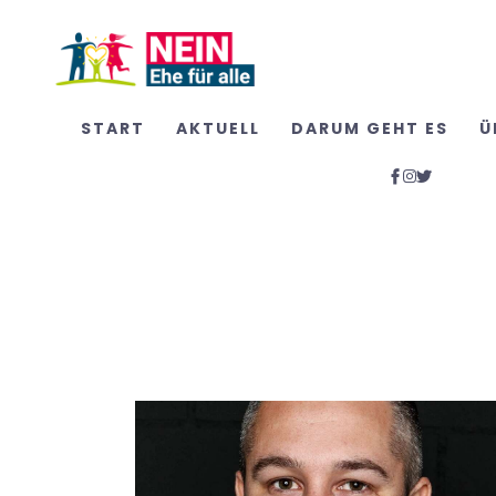
START
AKTUELL
DARUM GEHT ES
Ü