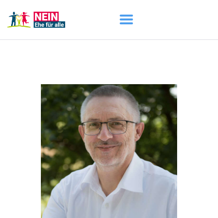
START
AKTUELL
DARUM GEHT ES
ÜBER UNS
DOWNLOADS