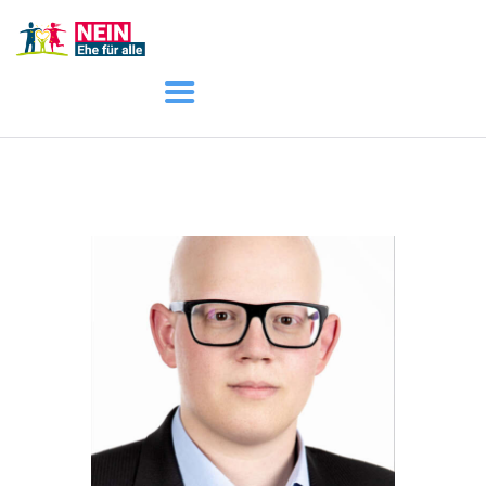
START
AKTUELL
DARUM GEHT ES
ÜBER UNS
DOWNLOADS