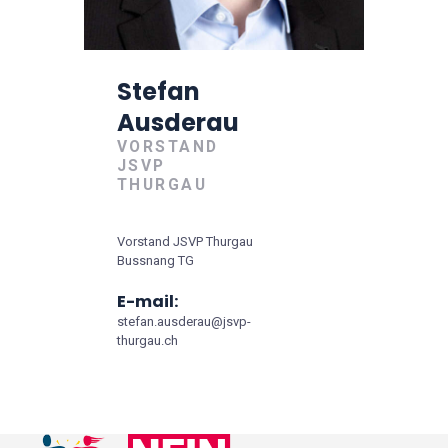
Stefan
Ausderau
VORSTAND
JSVP
THURGAU
Vorstand JSVP Thurgau
Bussnang TG
E-mail:
stefan.ausderau@jsvp-
thurgau.ch