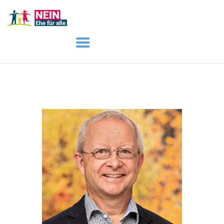
START
AKTUELL
DARUM GEHT ES
ÜBER UNS
DOWNLOADS