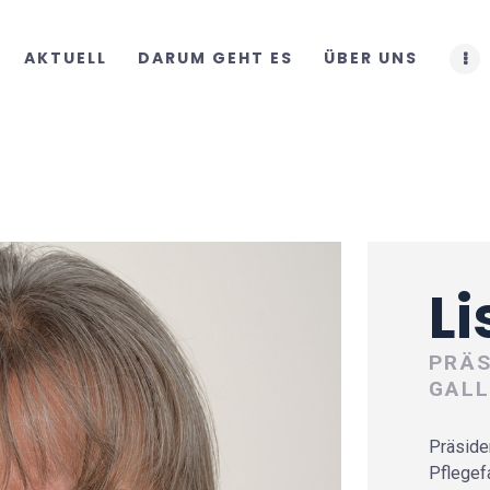
START
AKTUELL
DARUM GEHT ES
ÜBER UNS
AKTUELL
DARUM GEHT ES
ÜBER UNS
DOWNLOADS
Li
PRÄS
GAL
Präside
Pflegef