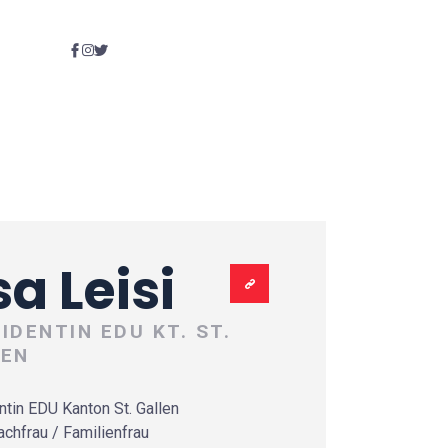
sa Leisi
IDENTIN EDU KT. ST.
LEN
ntin EDU Kanton St. Gallen
achfrau / Familienfrau