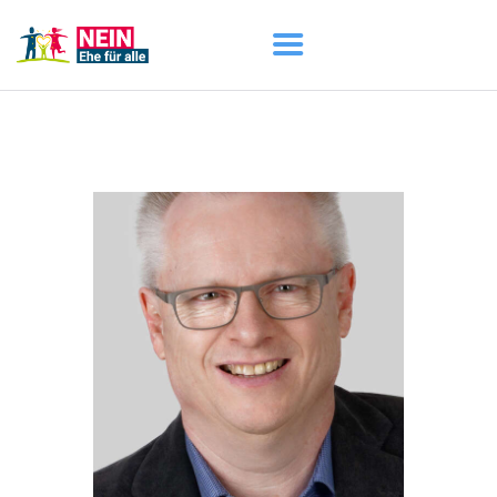
START
AKTUELL
DARUM GEHT ES
ÜBER UNS
DOWNLOADS