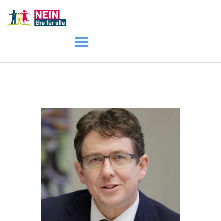
START
AKTUELL
DARUM GEHT ES
ÜBER UNS
DOWNLOADS