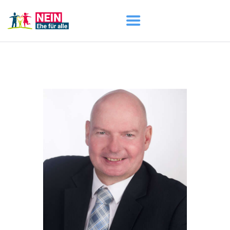
START
AKTUELL
DARUM GEHT ES
ÜBER UNS
DOWNLOADS